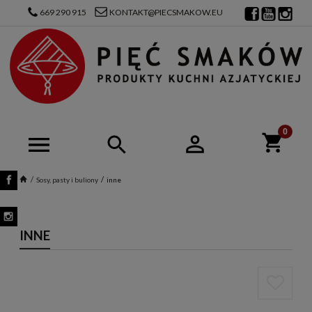
669 290 915
KONTAKT@PIECSMAKOW.EU
Sosy, pasty i buliony
inne
INNE