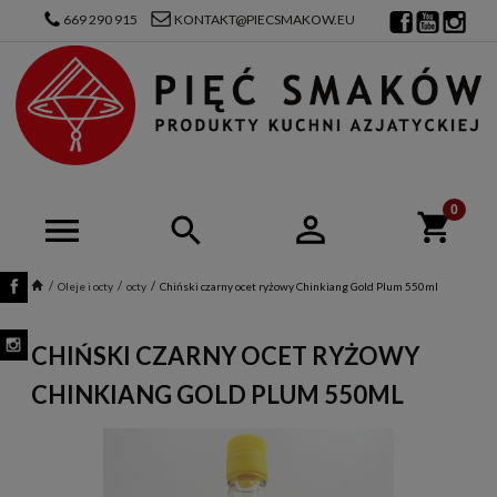
669 290 915
KONTAKT@PIECSMAKOW.EU
Oleje i octy
octy
Chiński czarny ocet ryżowy Chinkiang Gold Plum 550ml
CHIŃSKI CZARNY OCET RYŻOWY
CHINKIANG GOLD PLUM 550ML