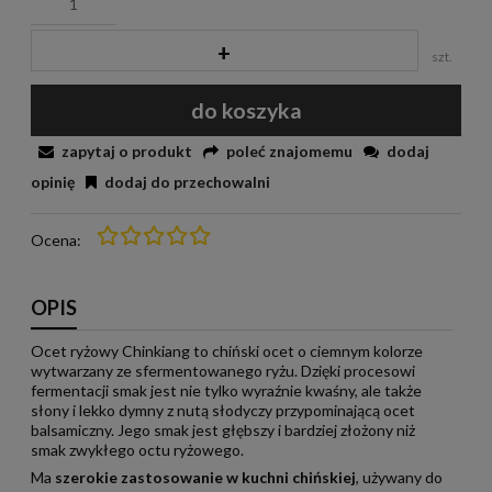
+
szt.
do koszyka
zapytaj o produkt
poleć znajomemu
dodaj
opinię
dodaj do przechowalni
Ocena:
OPIS
Ocet ryżowy Chinkiang to chiński ocet o ciemnym kolorze
wytwarzany ze sfermentowanego ryżu. Dzięki procesowi
fermentacji smak jest nie tylko wyraźnie kwaśny, ale także
słony i lekko dymny z nutą słodyczy przypominającą ocet
balsamiczny. Jego smak jest głębszy i bardziej złożony niż
smak zwykłego octu ryżowego.
Ma
szerokie zastosowanie w kuchni chińskiej
, używany do