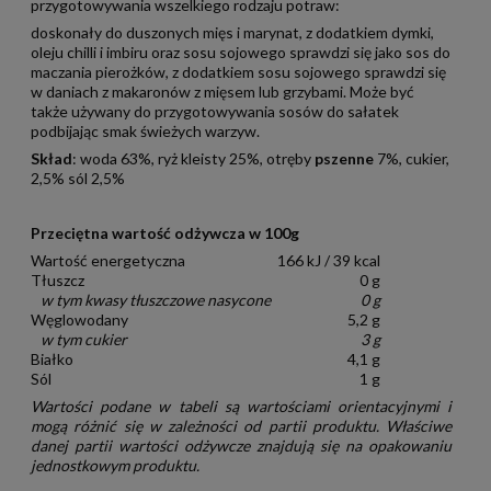
przygotowywania wszelkiego rodzaju potraw:
doskonały do duszonych mięs i marynat, z dodatkiem dymki,
oleju chilli i imbiru oraz sosu sojowego sprawdzi się jako sos do
maczania pierożków, z dodatkiem sosu sojowego sprawdzi się
w daniach z makaronów z mięsem lub grzybami. Może być
także używany do przygotowywania sosów do sałatek
podbijając smak świeżych warzyw.
Skład
: woda 63%, ryż kleisty 25%, otręby
pszenne
7%, cukier,
2,5% sól 2,5%
Przeciętna wartość odżywcza w 100g
Wartość energetyczna
166 kJ / 39 kcal
Tłuszcz
0 g
w tym kwasy tłuszczowe nasycone
0 g
Węglowodany
5,2 g
w tym cukier
3 g
Białko
4,1 g
Sól
1 g
Wartości podane w tabeli są wartościami orientacyjnymi i
mogą różnić się w zależności od partii produktu. Właściwe
danej partii wartości odżywcze znajdują się na opakowaniu
jednostkowym produktu.