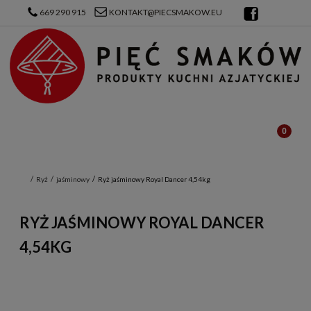
669 290 915
KONTAKT@PIECSMAKOW.EU
Ryż
jaśminowy
Ryż jaśminowy Royal Dancer 4,54kg
RYŻ JAŚMINOWY ROYAL DANCER
4,54KG