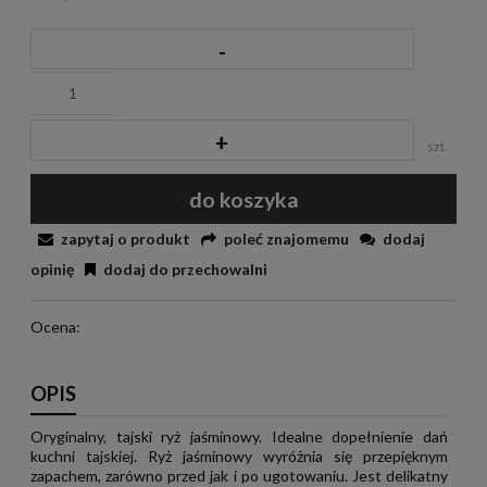
-
+
szt.
do koszyka
zapytaj o produkt
poleć znajomemu
dodaj
opinię
dodaj do przechowalni
Ocena:
OPIS
Oryginalny, tajski ryż jaśminowy. Idealne dopełnienie dań
kuchni tajskiej. Ryż jaśminowy wyróżnia się przepięknym
zapachem, zarówno przed jak i po ugotowaniu. Jest delikatny