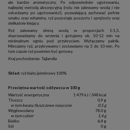
ale bardzo aromatyczny. Po odpowiednim ugotowaniu,
najlepiej metodą absorpcyjną (ryżu nie zalewamy wodą i nie
odcedzamy po ugotowaniu!), pozwalającą zachować pełnie
smaku oraz witaminy, ryż pozostaje puszysty i sprężysty oraz
delikatnie klejący.
Ryż zalewamy zimną wodą w proporcjach 1:1,5,
doprowadzamy do wrzenia i gotujemy ok. 10-12 min na
minimalnym ogniu pod przykryciem. Wyłączamy palnik.
Mieszamy ryż, przykrywamy i zostawiamy na 5 do 10 min. Po
tym czasie ryż powinien być gotowy.
Kraj pochodzenia: Tajlandia
Skład:
ryż biały jaśminowy 100%
Przeciętna wartość odżywcza w 100 g
Wartość energetyczna
1 479 kJ / 348 kcal
Tłuszcz
0,9 g
w tym kwasy tłuszczowe nasycone
0,5 g
Węglowodany
78,0 g
w tym cukier
1,4 g
Białko
6,4 g
Sól
0 g