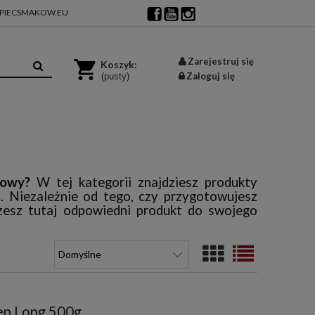
PIECSMAKOW.EU
Zarejestruj się
Koszyk:
Zaloguj się
(pusty)
żowy?
W tej kategorii znajdziesz produkty
j. Niezależnie od tego, czy przygotowujesz
rzesz tutaj odpowiedni produkt do swojego
ep Long 500g