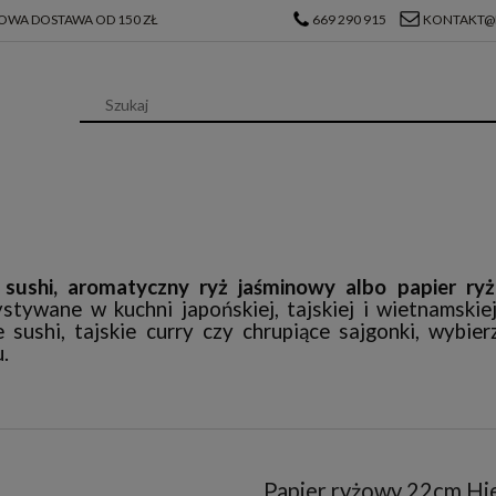
WA DOSTAWA OD 150 ZŁ
669 290 915
KONTAKT@
 sushi, aromatyczny ryż jaśminowy albo papier ry
stywane w kuchni japońskiej, tajskiej i wietnamskie
sushi, tajskie curry czy chrupiące sajgonki, wybie
.
Papier ryżowy 22cm Hi