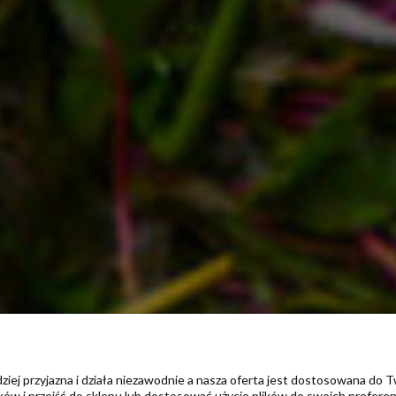
dziej przyjazna i działa niezawodnie a nasza oferta jest dostosowana do 
w i przejść do sklepu lub dostosować użycie plików do swoich preferencj