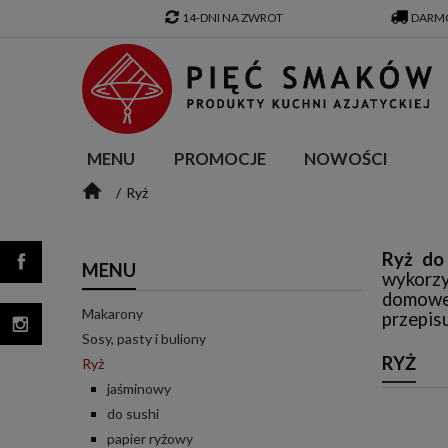
14-DNI NA ZWROT
DARMO
MENU
PROMOCJE
NOWOŚCI
Ryż
Ryż do
MENU
wykorzy
domowe 
Makarony
przepisu
Sosy, pasty i buliony
RYŻ
Ryż
jaśminowy
do sushi
papier ryżowy