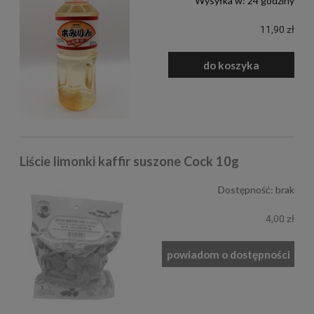
Wysyłka w:
24 godziny
11,90 zł
do koszyka
Liście limonki kaffir suszone Cock 10g
Dostępność:
brak
4,00 zł
powiadom o dostępności