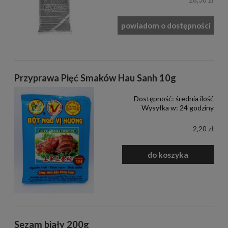
powiadom o dostępności
Przyprawa Pięć Smaków Hau Sanh 10g
Dostępność:
średnia ilość
Wysyłka w:
24 godziny
2,20 zł
do koszyka
Sezam biały 200g